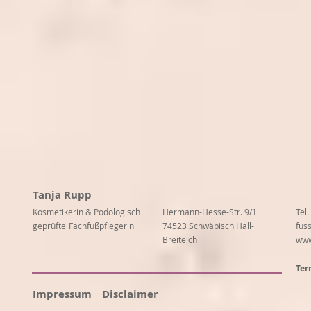
Tanja Rupp
Kosmetikerin & Podologisch
Hermann-Hesse-Str. 9/1
Tel
geprüfte
Fachfußpflegerin
74523 Schwäbisch Hall-
fus
Breiteich
www
Ter
Impressum
Disclaimer